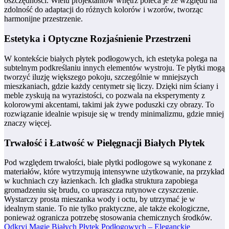
oszczędności. Wielu projektantów wnętrz poleca je ze względu na
zdolność do adaptacji do różnych kolorów i wzorów, tworząc
harmonijne przestrzenie.
Estetyka i Optyczne Rozjaśnienie Przestrzeni
W kontekście białych płytek podłogowych, ich estetyka polega na
subtelnym podkreślaniu innych elementów wystroju. Te płytki mogą
tworzyć iluzję większego pokoju, szczególnie w mniejszych
mieszkaniach, gdzie każdy centymetr się liczy. Dzięki nim ściany i
meble zyskują na wyrazistości, co pozwala na eksperymenty z
kolorowymi akcentami, takimi jak żywe poduszki czy obrazy. To
rozwiązanie idealnie wpisuje się w trendy minimalizmu, gdzie mniej
znaczy więcej.
Trwałość i Łatwość w Pielęgnacji Białych Płytek
Pod względem trwałości, białe płytki podłogowe są wykonane z
materiałów, które wytrzymują intensywne użytkowanie, na przykład
w kuchniach czy łazienkach. Ich gładka struktura zapobiega
gromadzeniu się brudu, co upraszcza rutynowe czyszczenie.
Wystarczy prosta mieszanka wody i octu, by utrzymać je w
idealnym stanie. To nie tylko praktyczne, ale także ekologiczne,
ponieważ ogranicza potrzebę stosowania chemicznych środków.
Odkryj Magię Białych Płytek Podłogowych – Eleganckie