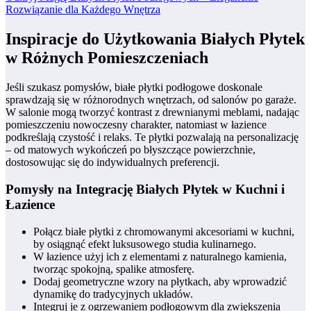
Rozwiązanie dla Każdego Wnętrza
Inspiracje do Użytkowania Białych Płytek
w Różnych Pomieszczeniach
Jeśli szukasz pomysłów, białe płytki podłogowe doskonale
sprawdzają się w różnorodnych wnętrzach, od salonów po garaże.
W salonie mogą tworzyć kontrast z drewnianymi meblami, nadając
pomieszczeniu nowoczesny charakter, natomiast w łazience
podkreślają czystość i relaks. Te płytki pozwalają na personalizację
– od matowych wykończeń po błyszczące powierzchnie,
dostosowując się do indywidualnych preferencji.
Pomysły na Integrację Białych Płytek w Kuchni i
Łazience
Połącz białe płytki z chromowanymi akcesoriami w kuchni,
by osiągnąć efekt luksusowego studia kulinarnego.
W łazience użyj ich z elementami z naturalnego kamienia,
tworząc spokojną, spalike atmosferę.
Dodaj geometryczne wzory na płytkach, aby wprowadzić
dynamikę do tradycyjnych układów.
Integruj je z ogrzewaniem podłogowym dla zwiększenia