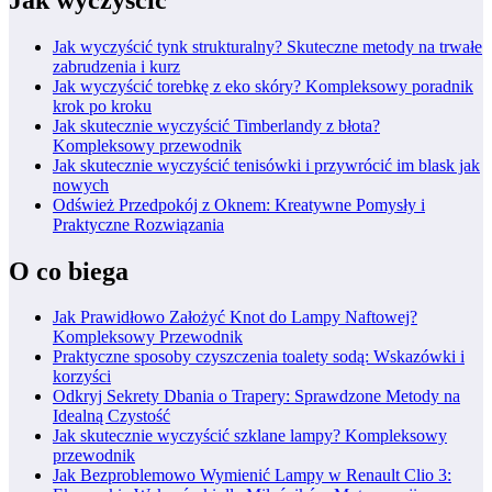
Jak wyczyścić tynk strukturalny? Skuteczne metody na trwałe
zabrudzenia i kurz
Jak wyczyścić torebkę z eko skóry? Kompleksowy poradnik
krok po kroku
Jak skutecznie wyczyścić Timberlandy z błota?
Kompleksowy przewodnik
Jak skutecznie wyczyścić tenisówki i przywrócić im blask jak
nowych
Odśwież Przedpokój z Oknem: Kreatywne Pomysły i
Praktyczne Rozwiązania
O co biega
Jak Prawidłowo Założyć Knot do Lampy Naftowej?
Kompleksowy Przewodnik
Praktyczne sposoby czyszczenia toalety sodą: Wskazówki i
korzyści
Odkryj Sekrety Dbania o Trapery: Sprawdzone Metody na
Idealną Czystość
Jak skutecznie wyczyścić szklane lampy? Kompleksowy
przewodnik
Jak Bezproblemowo Wymienić Lampy w Renault Clio 3: