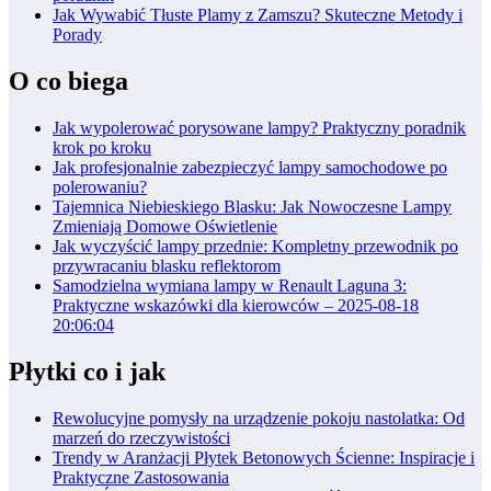
Jak Wywabić Tłuste Plamy z Zamszu? Skuteczne Metody i
Porady
O co biega
Jak wypolerować porysowane lampy? Praktyczny poradnik
krok po kroku
Jak profesjonalnie zabezpieczyć lampy samochodowe po
polerowaniu?
Tajemnica Niebieskiego Blasku: Jak Nowoczesne Lampy
Zmieniają Domowe Oświetlenie
Jak wyczyścić lampy przednie: Kompletny przewodnik po
przywracaniu blasku reflektorom
Samodzielna wymiana lampy w Renault Laguna 3:
Praktyczne wskazówki dla kierowców – 2025-08-18
20:06:04
Płytki co i jak
Rewolucyjne pomysły na urządzenie pokoju nastolatka: Od
marzeń do rzeczywistości
Trendy w Aranżacji Płytek Betonowych Ścienne: Inspiracje i
Praktyczne Zastosowania