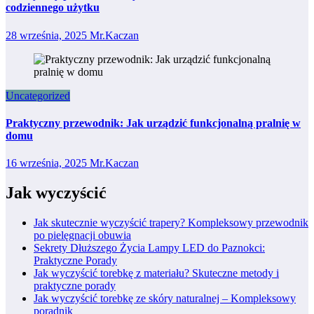
codziennego użytku
28 września, 2025
Mr.Kaczan
Uncategorized
Praktyczny przewodnik: Jak urządzić funkcjonalną pralnię w
domu
16 września, 2025
Mr.Kaczan
Jak wyczyścić
Jak skutecznie wyczyścić trapery? Kompleksowy przewodnik
po pielęgnacji obuwia
Sekrety Dłuższego Życia Lampy LED do Paznokci:
Praktyczne Porady
Jak wyczyścić torebkę z materiału? Skuteczne metody i
praktyczne porady
Jak wyczyścić torebkę ze skóry naturalnej – Kompleksowy
poradnik