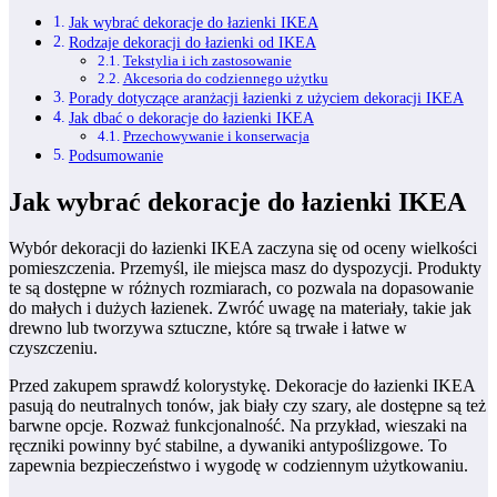
Jak wybrać dekoracje do łazienki IKEA
Rodzaje dekoracji do łazienki od IKEA
Tekstylia i ich zastosowanie
Akcesoria do codziennego użytku
Porady dotyczące aranżacji łazienki z użyciem dekoracji IKEA
Jak dbać o dekoracje do łazienki IKEA
Przechowywanie i konserwacja
Podsumowanie
Jak wybrać dekoracje do łazienki IKEA
Wybór dekoracji do łazienki IKEA zaczyna się od oceny wielkości
pomieszczenia. Przemyśl, ile miejsca masz do dyspozycji. Produkty
te są dostępne w różnych rozmiarach, co pozwala na dopasowanie
do małych i dużych łazienek. Zwróć uwagę na materiały, takie jak
drewno lub tworzywa sztuczne, które są trwałe i łatwe w
czyszczeniu.
Przed zakupem sprawdź kolorystykę. Dekoracje do łazienki IKEA
pasują do neutralnych tonów, jak biały czy szary, ale dostępne są też
barwne opcje. Rozważ funkcjonalność. Na przykład, wieszaki na
ręczniki powinny być stabilne, a dywaniki antypoślizgowe. To
zapewnia bezpieczeństwo i wygodę w codziennym użytkowaniu.