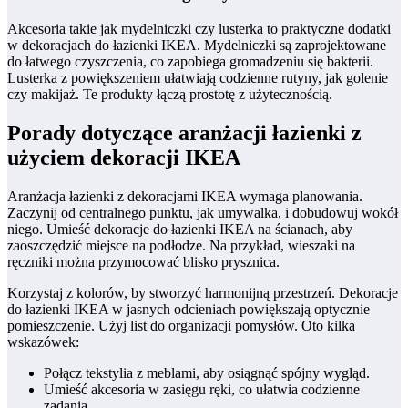
Akcesoria takie jak mydelniczki czy lusterka to praktyczne dodatki
w dekoracjach do łazienki IKEA. Mydelniczki są zaprojektowane
do łatwego czyszczenia, co zapobiega gromadzeniu się bakterii.
Lusterka z powiększeniem ułatwiają codzienne rutyny, jak golenie
czy makijaż. Te produkty łączą prostotę z użytecznością.
Porady dotyczące aranżacji łazienki z
użyciem dekoracji IKEA
Aranżacja łazienki z dekoracjami IKEA wymaga planowania.
Zaczynij od centralnego punktu, jak umywalka, i dobudowuj wokół
niego. Umieść dekoracje do łazienki IKEA na ścianach, aby
zaoszczędzić miejsce na podłodze. Na przykład, wieszaki na
ręczniki można przymocować blisko prysznica.
Korzystaj z kolorów, by stworzyć harmonijną przestrzeń. Dekoracje
do łazienki IKEA w jasnych odcieniach powiększają optycznie
pomieszczenie. Użyj list do organizacji pomysłów. Oto kilka
wskazówek:
Połącz tekstylia z meblami, aby osiągnąć spójny wygląd.
Umieść akcesoria w zasięgu ręki, co ułatwia codzienne
zadania.