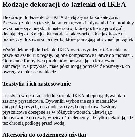
Rodzaje dekoracji do łazienki od IKEA
Dekoracje do łazienki od IKEA dzielą się na kilka kategorii.
Pierwszą z nich są tekstylia, w tym ręczniki i dywaniki. Te produkty
wykonane są z miękkich materiałów, które pochłaniają wilgoć i
dodają ciepła. Kolejną kategorią są akcesoria, takie jak kosze na
pranie czy dozowniki na mydło, które pomagają utrzymać porządek.
Wśród dekoracji do łazienki IKEA warto wymienić też meble, na
przykład szafki lub regały. Są one kompaktowe i łatwe do montażu.
Odmienne formy tych produktów pozwalają na kreatywne
aranżacje. Na przykład, małe półki mogą pomieścić kosmetyki, co
oszczędza miejsce na blacie.
Tekstylia i ich zastosowanie
Tekstylia w dekoracjach do łazienki IKEA obejmują dywaniki i
zasłony prysznicowe. Dywaniki wykonane są z materiałów
antypoślizgowych, co zmniejsza ryzyko upadków. Zasłony
prysznicowe dostępne są w różnych wzorach, ułatwiając
dopasowanie do reszty wnętrza. Te elementy nie tylko dekorują, ale
też chronią podłogę przed wodą.
Akcesoria do codziennego użytku