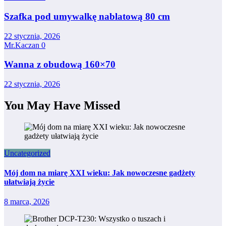
Szafka pod umywalkę nablatową 80 cm
22 stycznia, 2026
Mr.Kaczan
0
Wanna z obudową 160×70
22 stycznia, 2026
You May Have Missed
Uncategorized
Mój dom na miarę XXI wieku: Jak nowoczesne gadżety
ułatwiają życie
8 marca, 2026