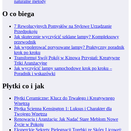
naturalne metody
O co biega
7 Rewolucyjnych Pomysłów na Stylowe Urządzanie
Przedpokoju
Jak skutecznie wyczyścić szklane lampy? Kompleksowy
przewodnik
Jak wypolerować porysowane lampy? Praktyczny poradnik
krok po kroku
Transformuj Swój Pokój w Kinową Przystań: Kreatywne
Triki Aranżacyjne
Jak wyczyścić lampy samochodowe krok po kroku –
Poradnik i wskazówki
Płytki co i jak
Płytki Ceramiczne: Klucz do Trwałego i Kreatywnego
Wnętrza
Płytka Ścienna Kensington 1: Luksus i Charakter dla
Twojego Wnętrza
Renowacja i Aranżacja: Jak Nadać Stare Meblom Nowe
Życie w Pokoju
Eksperckie Sekrety Pielęgnacji Torebki ze Skóry Licowej: