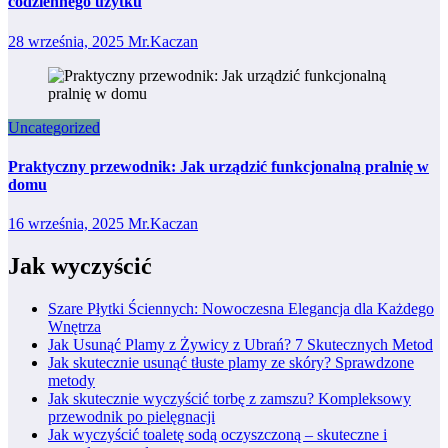
codziennego użytku
28 września, 2025
Mr.Kaczan
Uncategorized
Praktyczny przewodnik: Jak urządzić funkcjonalną pralnię w
domu
16 września, 2025
Mr.Kaczan
Jak wyczyścić
Szare Płytki Ściennych: Nowoczesna Elegancja dla Każdego
Wnętrza
Jak Usunąć Plamy z Żywicy z Ubrań? 7 Skutecznych Metod
Jak skutecznie usunąć tłuste plamy ze skóry? Sprawdzone
metody
Jak skutecznie wyczyścić torbę z zamszu? Kompleksowy
przewodnik po pielęgnacji
Jak wyczyścić toaletę sodą oczyszczoną – skuteczne i