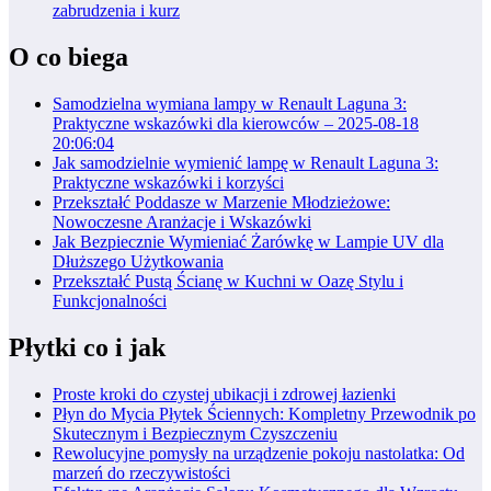
zabrudzenia i kurz
O co biega
Samodzielna wymiana lampy w Renault Laguna 3:
Praktyczne wskazówki dla kierowców – 2025-08-18
20:06:04
Jak samodzielnie wymienić lampę w Renault Laguna 3:
Praktyczne wskazówki i korzyści
Przekształć Poddasze w Marzenie Młodzieżowe:
Nowoczesne Aranżacje i Wskazówki
Jak Bezpiecznie Wymieniać Żarówkę w Lampie UV dla
Dłuższego Użytkowania
Przekształć Pustą Ścianę w Kuchni w Oazę Stylu i
Funkcjonalności
Płytki co i jak
Proste kroki do czystej ubikacji i zdrowej łazienki
Płyn do Mycia Płytek Ściennych: Kompletny Przewodnik po
Skutecznym i Bezpiecznym Czyszczeniu
Rewolucyjne pomysły na urządzenie pokoju nastolatka: Od
marzeń do rzeczywistości