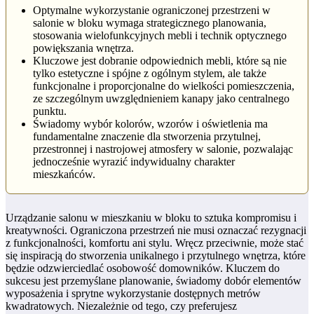
Optymalne wykorzystanie ograniczonej przestrzeni w
salonie w bloku wymaga strategicznego planowania,
stosowania wielofunkcyjnych mebli i technik optycznego
powiększania wnętrza.
Kluczowe jest dobranie odpowiednich mebli, które są nie
tylko estetyczne i spójne z ogólnym stylem, ale także
funkcjonalne i proporcjonalne do wielkości pomieszczenia,
ze szczególnym uwzględnieniem kanapy jako centralnego
punktu.
Świadomy wybór kolorów, wzorów i oświetlenia ma
fundamentalne znaczenie dla stworzenia przytulnej,
przestronnej i nastrojowej atmosfery w salonie, pozwalając
jednocześnie wyrazić indywidualny charakter
mieszkańców.
Urządzanie salonu w mieszkaniu w bloku to sztuka kompromisu i
kreatywności. Ograniczona przestrzeń nie musi oznaczać rezygnacji
z funkcjonalności, komfortu ani stylu. Wręcz przeciwnie, może stać
się inspiracją do stworzenia unikalnego i przytulnego wnętrza, które
będzie odzwierciedlać osobowość domowników. Kluczem do
sukcesu jest przemyślane planowanie, świadomy dobór elementów
wyposażenia i sprytne wykorzystanie dostępnych metrów
kwadratowych. Niezależnie od tego, czy preferujesz