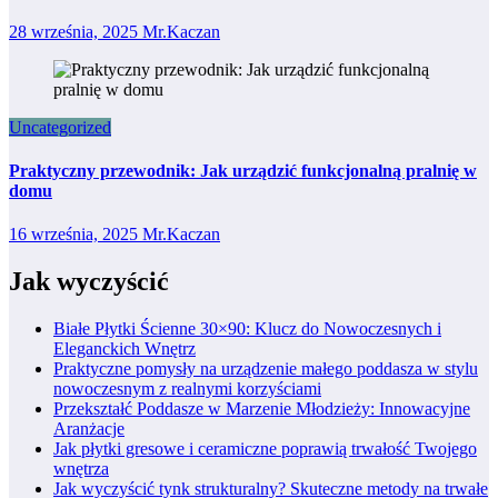
28 września, 2025
Mr.Kaczan
Uncategorized
Praktyczny przewodnik: Jak urządzić funkcjonalną pralnię w
domu
16 września, 2025
Mr.Kaczan
Jak wyczyścić
Białe Płytki Ścienne 30×90: Klucz do Nowoczesnych i
Eleganckich Wnętrz
Praktyczne pomysły na urządzenie małego poddasza w stylu
nowoczesnym z realnymi korzyściami
Przekształć Poddasze w Marzenie Młodzieży: Innowacyjne
Aranżacje
Jak płytki gresowe i ceramiczne poprawią trwałość Twojego
wnętrza
Jak wyczyścić tynk strukturalny? Skuteczne metody na trwałe