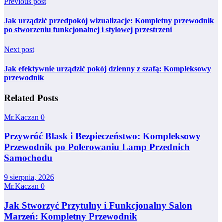
Previous post
Jak urządzić przedpokój wizualizacje: Kompletny przewodnik
po stworzeniu funkcjonalnej i stylowej przestrzeni
Next post
Jak efektywnie urządzić pokój dzienny z szafą: Kompleksowy
przewodnik
Related Posts
Mr.Kaczan
0
Przywróć Blask i Bezpieczeństwo: Kompleksowy
Przewodnik po Polerowaniu Lamp Przednich
Samochodu
9 sierpnia, 2026
Mr.Kaczan
0
Jak Stworzyć Przytulny i Funkcjonalny Salon
Marzeń: Kompletny Przewodnik