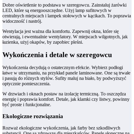
Dobre oświetlenie to podstawa w szeregowcu. Zainstaluj żarówki
LED, które są energooszczędne. Użyj lamp sufitowych w
centralnych miejscach i lampek stołowych w kącikach. To poprawia
widoczność i nastrój.
Wentylacja jest ważna dla komfortu. Zapewnij okna, które się
otwierają, i ewentualnie wentylatory. W miejscach wilgotnych, jak
łazienka, użyj okapów, by zapobiec pleśni.
Wykończenia i detale w szeregowcu
Wykończenia decydują o ostatecznym efekcie. Wybierz podłogi
łatwe w utrzymaniu, na przykład panele laminowane. One są trwałe
i pasują do różnych stylów. Sufity maluj na biało, by podwyższyć
optycznie pomieszczenia.
W drzwiach i oknach postaw na izolację termiczną. To oszczędza
energię i poprawia komfort. Detale, jak klamki czy listwy, powinny
być proste i funkcjonalne.
Ekologiczne rozwiązania
Rozważ ekologiczne wykończenia, jak farby bez szkodliwych
substancji. One są zdrowsze dla mieszkańców. Panele słoneczne na