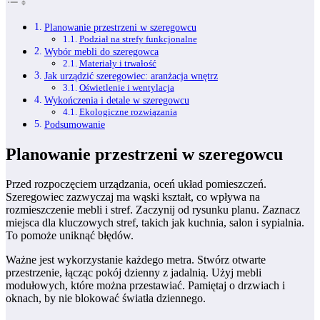
Planowanie przestrzeni w szeregowcu
Podział na strefy funkcjonalne
Wybór mebli do szeregowca
Materiały i trwałość
Jak urządzić szeregowiec: aranżacja wnętrz
Oświetlenie i wentylacja
Wykończenia i detale w szeregowcu
Ekologiczne rozwiązania
Podsumowanie
Planowanie przestrzeni w szeregowcu
Przed rozpoczęciem urządzania, oceń układ pomieszczeń.
Szeregowiec zazwyczaj ma wąski kształt, co wpływa na
rozmieszczenie mebli i stref. Zaczynij od rysunku planu. Zaznacz
miejsca dla kluczowych stref, takich jak kuchnia, salon i sypialnia.
To pomoże uniknąć błędów.
Ważne jest wykorzystanie każdego metra. Stwórz otwarte
przestrzenie, łącząc pokój dzienny z jadalnią. Użyj mebli
modułowych, które można przestawiać. Pamiętaj o drzwiach i
oknach, by nie blokować światła dziennego.