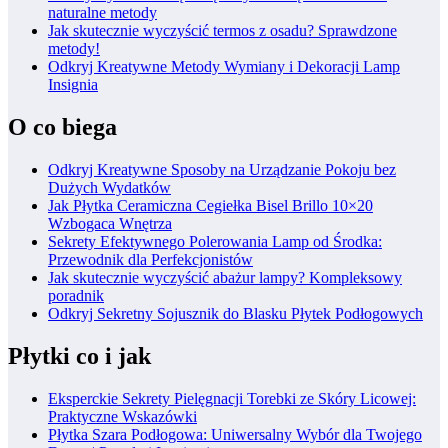
naturalne metody
Jak skutecznie wyczyścić termos z osadu? Sprawdzone
metody!
Odkryj Kreatywne Metody Wymiany i Dekoracji Lamp
Insignia
O co biega
Odkryj Kreatywne Sposoby na Urządzanie Pokoju bez
Dużych Wydatków
Jak Płytka Ceramiczna Cegiełka Bisel Brillo 10×20
Wzbogaca Wnętrza
Sekrety Efektywnego Polerowania Lamp od Środka:
Przewodnik dla Perfekcjonistów
Jak skutecznie wyczyścić abażur lampy? Kompleksowy
poradnik
Odkryj Sekretny Sojusznik do Blasku Płytek Podłogowych
Płytki co i jak
Eksperckie Sekrety Pielęgnacji Torebki ze Skóry Licowej:
Praktyczne Wskazówki
Płytka Szara Podłogowa: Uniwersalny Wybór dla Twojego