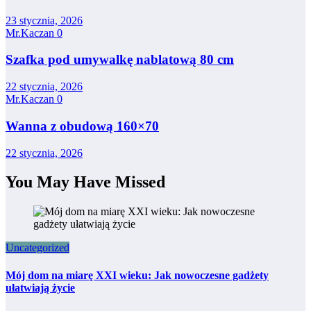
23 stycznia, 2026
Mr.Kaczan
0
Szafka pod umywalkę nablatową 80 cm
22 stycznia, 2026
Mr.Kaczan
0
Wanna z obudową 160×70
22 stycznia, 2026
You May Have Missed
Uncategorized
Mój dom na miarę XXI wieku: Jak nowoczesne gadżety
ułatwiają życie