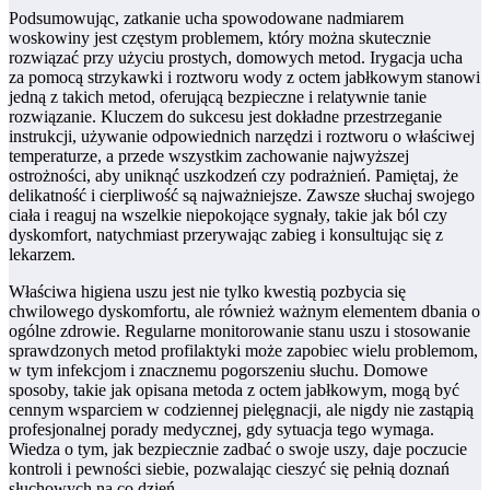
Podsumowując, zatkanie ucha spowodowane nadmiarem
woskowiny jest częstym problemem, który można skutecznie
rozwiązać przy użyciu prostych, domowych metod. Irygacja ucha
za pomocą strzykawki i roztworu wody z octem jabłkowym stanowi
jedną z takich metod, oferującą bezpieczne i relatywnie tanie
rozwiązanie. Kluczem do sukcesu jest dokładne przestrzeganie
instrukcji, używanie odpowiednich narzędzi i roztworu o właściwej
temperaturze, a przede wszystkim zachowanie najwyższej
ostrożności, aby uniknąć uszkodzeń czy podrażnień. Pamiętaj, że
delikatność i cierpliwość są najważniejsze. Zawsze słuchaj swojego
ciała i reaguj na wszelkie niepokojące sygnały, takie jak ból czy
dyskomfort, natychmiast przerywając zabieg i konsultując się z
lekarzem.
Właściwa higiena uszu jest nie tylko kwestią pozbycia się
chwilowego dyskomfortu, ale również ważnym elementem dbania o
ogólne zdrowie. Regularne monitorowanie stanu uszu i stosowanie
sprawdzonych metod profilaktyki może zapobiec wielu problemom,
w tym infekcjom i znacznemu pogorszeniu słuchu. Domowe
sposoby, takie jak opisana metoda z octem jabłkowym, mogą być
cennym wsparciem w codziennej pielęgnacji, ale nigdy nie zastąpią
profesjonalnej porady medycznej, gdy sytuacja tego wymaga.
Wiedza o tym, jak bezpiecznie zadbać o swoje uszy, daje poczucie
kontroli i pewności siebie, pozwalając cieszyć się pełnią doznań
słuchowych na co dzień.