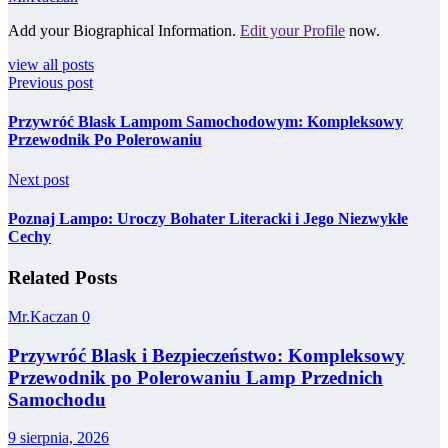
Add your Biographical Information.
Edit your Profile
now.
view all posts
Previous post
Przywróć Blask Lampom Samochodowym: Kompleksowy
Przewodnik Po Polerowaniu
Next post
Poznaj Lampo: Uroczy Bohater Literacki i Jego Niezwykłe
Cechy
Related Posts
Mr.Kaczan
0
Przywróć Blask i Bezpieczeństwo: Kompleksowy
Przewodnik po Polerowaniu Lamp Przednich
Samochodu
9 sierpnia, 2026