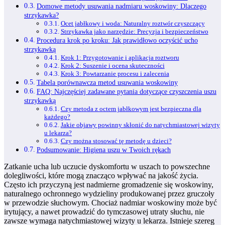
Domowe metody usuwania nadmiaru woskowiny: Dlaczego
strzykawka?
Ocet jabłkowy i woda: Naturalny roztwór czyszczący
Strzykawka jako narzędzie: Precyzja i bezpieczeństwo
Procedura krok po kroku: Jak prawidłowo oczyścić ucho
strzykawką
Krok 1: Przygotowanie i aplikacja roztworu
Krok 2: Suszenie i ocena skuteczności
Krok 3: Powtarzanie procesu i zalecenia
Tabela porównawcza metod usuwania woskowiny
FAQ: Najczęściej zadawane pytania dotyczące czyszczenia uszu
strzykawką
Czy metoda z octem jabłkowym jest bezpieczna dla
każdego?
Jakie objawy powinny skłonić do natychmiastowej wizyty
u lekarza?
Czy można stosować tę metodę u dzieci?
Podsumowanie: Higiena uszu w Twoich rękach
Zatkanie ucha lub uczucie dyskomfortu w uszach to powszechne
dolegliwości, które mogą znacząco wpływać na jakość życia.
Często ich przyczyną jest nadmierne gromadzenie się woskowiny,
naturalnego ochronnego wydzieliny produkowanej przez gruczoły
w przewodzie słuchowym. Chociaż nadmiar woskowiny może być
irytujący, a nawet prowadzić do tymczasowej utraty słuchu, nie
zawsze wymaga natychmiastowej wizyty u lekarza. Istnieje szereg