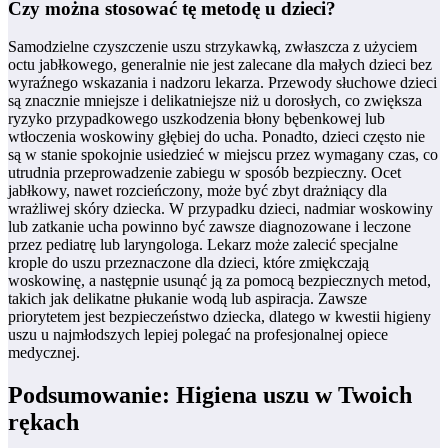
Czy można stosować tę metodę u dzieci?
Samodzielne czyszczenie uszu strzykawką, zwłaszcza z użyciem
octu jabłkowego, generalnie nie jest zalecane dla małych dzieci bez
wyraźnego wskazania i nadzoru lekarza. Przewody słuchowe dzieci
są znacznie mniejsze i delikatniejsze niż u dorosłych, co zwiększa
ryzyko przypadkowego uszkodzenia błony bębenkowej lub
wtłoczenia woskowiny głębiej do ucha. Ponadto, dzieci często nie
są w stanie spokojnie usiedzieć w miejscu przez wymagany czas, co
utrudnia przeprowadzenie zabiegu w sposób bezpieczny. Ocet
jabłkowy, nawet rozcieńczony, może być zbyt drażniący dla
wrażliwej skóry dziecka. W przypadku dzieci, nadmiar woskowiny
lub zatkanie ucha powinno być zawsze diagnozowane i leczone
przez pediatrę lub laryngologa. Lekarz może zalecić specjalne
krople do uszu przeznaczone dla dzieci, które zmiękczają
woskowinę, a następnie usunąć ją za pomocą bezpiecznych metod,
takich jak delikatne płukanie wodą lub aspiracja. Zawsze
priorytetem jest bezpieczeństwo dziecka, dlatego w kwestii higieny
uszu u najmłodszych lepiej polegać na profesjonalnej opiece
medycznej.
Podsumowanie: Higiena uszu w Twoich
rękach