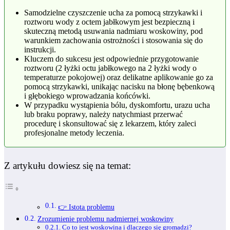
Samodzielne czyszczenie ucha za pomocą strzykawki i
roztworu wody z octem jabłkowym jest bezpieczną i
skuteczną metodą usuwania nadmiaru woskowiny, pod
warunkiem zachowania ostrożności i stosowania się do
instrukcji.
Kluczem do sukcesu jest odpowiednie przygotowanie
roztworu (2 łyżki octu jabłkowego na 2 łyżki wody o
temperaturze pokojowej) oraz delikatne aplikowanie go za
pomocą strzykawki, unikając nacisku na błonę bębenkową
i głębokiego wprowadzania końcówki.
W przypadku wystąpienia bólu, dyskomfortu, urazu ucha
lub braku poprawy, należy natychmiast przerwać
procedurę i skonsultować się z lekarzem, który zaleci
profesjonalne metody leczenia.
Z artykułu dowiesz się na temat:
👉 Istota problemu
Zrozumienie problemu nadmiernej woskowiny
Co to jest woskowina i dlaczego się gromadzi?