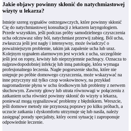
Jakie objawy powinny skłonić do natychmiastowej
wizyty u lekarza?
Istnieje szereg sygnałów ostrzegawczych, które powinny skłonić
Cię do natychmiastowej konsultacji z lekarzem laryngologiem.
Przede wszystkim, jeśli podczas próby samodzielnego czyszczenia
ucha odczuwasz silny ból, natychmiast przerwij zabieg. Ból ucha,
zwłaszcza jeśli jest nagły i intensywny, może świadczyć o
poważniejszym problemie, takim jak zapalenie ucha lub uraz.
Kolejnym sygnałem alarmowym jest wyciek z ucha, szczególnie
jeśli jest on ropny, krwisty lub nieprzyjemnie pachnący. Oznacza to
najprawdopodobniej infekcję lub inną patologię, która wymaga
profesjonalnego leczenia. Nagłe pogorszenie słuchu, które nie
ustępuje po próbie domowego czyszczenia, może wskazywać na
inne przyczyny niż tylko czop woskowinowy, na przykład
nagromadzenie płynu w uchu środkowym lub problemy z nerwem
słuchowym. Zawroty głowy lub utrata równowagi w połączeniu z
zatkaniem ucha również powinny skłonić do wizyty u lekarza,
ponieważ mogą sygnalizować problemy z błędnikiem. Wreszcie,
jeśli domowe metody nie przynoszą poprawy po kilku próbach, a
uczucie zatkania i dyskomfortu utrzymuje się lub nasila, należy
zasięgnąć porady specjalisty, który oceni sytuację i zaproponuje
odpowiednie leczenie.