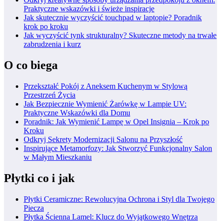
Praktyczne wskazówki i świeże inspiracje
Jak skutecznie wyczyścić touchpad w laptopie? Poradnik
krok po kroku
Jak wyczyścić tynk strukturalny? Skuteczne metody na trwałe
zabrudzenia i kurz
O co biega
Przekształć Pokój z Aneksem Kuchenym w Stylową
Przestrzeń Życia
Jak Bezpiecznie Wymienić Żarówkę w Lampie UV:
Praktyczne Wskazówki dla Domu
Poradnik: Jak Wymienić Lampę w Opel Insignia – Krok po
Kroku
Odkryj Sekrety Modernizacji Salonu na Przyszłość
Inspirujące Metamorfozy: Jak Stworzyć Funkcjonalny Salon
w Małym Mieszkaniu
Płytki co i jak
Płytki Ceramiczne: Rewolucyjna Ochrona i Styl dla Twojego
Piecza
Płytka Ścienna Lamel: Klucz do Wyjątkowego Wnętrza