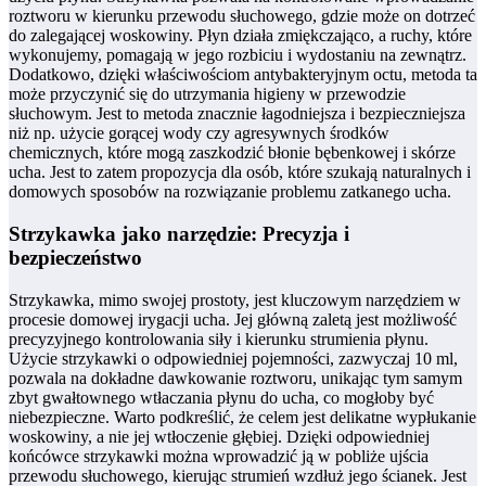
roztworu w kierunku przewodu słuchowego, gdzie może on dotrzeć
do zalegającej woskowiny. Płyn działa zmiękczająco, a ruchy, które
wykonujemy, pomagają w jego rozbiciu i wydostaniu na zewnątrz.
Dodatkowo, dzięki właściwościom antybakteryjnym octu, metoda ta
może przyczynić się do utrzymania higieny w przewodzie
słuchowym. Jest to metoda znacznie łagodniejsza i bezpieczniejsza
niż np. użycie gorącej wody czy agresywnych środków
chemicznych, które mogą zaszkodzić błonie bębenkowej i skórze
ucha. Jest to zatem propozycja dla osób, które szukają naturalnych i
domowych sposobów na rozwiązanie problemu zatkanego ucha.
Strzykawka jako narzędzie: Precyzja i
bezpieczeństwo
Strzykawka, mimo swojej prostoty, jest kluczowym narzędziem w
procesie domowej irygacji ucha. Jej główną zaletą jest możliwość
precyzyjnego kontrolowania siły i kierunku strumienia płynu.
Użycie strzykawki o odpowiedniej pojemności, zazwyczaj 10 ml,
pozwala na dokładne dawkowanie roztworu, unikając tym samym
zbyt gwałtownego wtłaczania płynu do ucha, co mogłoby być
niebezpieczne. Warto podkreślić, że celem jest delikatne wypłukanie
woskowiny, a nie jej wtłoczenie głębiej. Dzięki odpowiedniej
końcówce strzykawki można wprowadzić ją w pobliże ujścia
przewodu słuchowego, kierując strumień wzdłuż jego ścianek. Jest