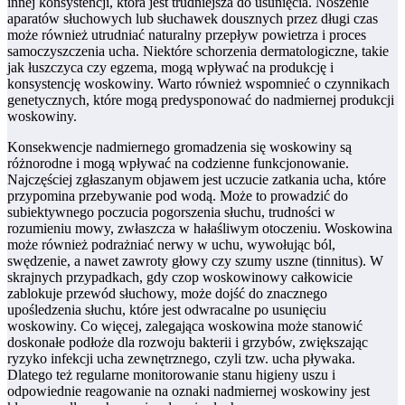
innej konsystencji, która jest trudniejsza do usunięcia. Noszenie
aparatów słuchowych lub słuchawek dousznych przez długi czas
może również utrudniać naturalny przepływ powietrza i proces
samoczyszczenia ucha. Niektóre schorzenia dermatologiczne, takie
jak łuszczyca czy egzema, mogą wpływać na produkcję i
konsystencję woskowiny. Warto również wspomnieć o czynnikach
genetycznych, które mogą predysponować do nadmiernej produkcji
woskowiny.
Konsekwencje nadmiernego gromadzenia się woskowiny są
różnorodne i mogą wpływać na codzienne funkcjonowanie.
Najczęściej zgłaszanym objawem jest uczucie zatkania ucha, które
przypomina przebywanie pod wodą. Może to prowadzić do
subiektywnego poczucia pogorszenia słuchu, trudności w
rozumieniu mowy, zwłaszcza w hałaśliwym otoczeniu. Woskowina
może również podrażniać nerwy w uchu, wywołując ból,
swędzenie, a nawet zawroty głowy czy szumy uszne (tinnitus). W
skrajnych przypadkach, gdy czop woskowinowy całkowicie
zablokuje przewód słuchowy, może dojść do znacznego
upośledzenia słuchu, które jest odwracalne po usunięciu
woskowiny. Co więcej, zalegająca woskowina może stanowić
doskonałe podłoże dla rozwoju bakterii i grzybów, zwiększając
ryzyko infekcji ucha zewnętrznego, czyli tzw. ucha pływaka.
Dlatego też regularne monitorowanie stanu higieny uszu i
odpowiednie reagowanie na oznaki nadmiernej woskowiny jest