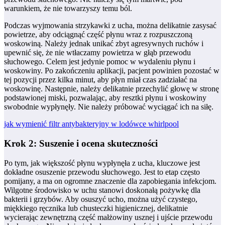
warunkiem, że nie towarzyszy temu ból.
Podczas wyjmowania strzykawki z ucha, można delikatnie zasysać
powietrze, aby odciągnąć część płynu wraz z rozpuszczoną
woskowiną. Należy jednak unikać zbyt agresywnych ruchów i
upewnić się, że nie wtłaczamy powietrza w głąb przewodu
słuchowego. Celem jest jedynie pomoc w wydaleniu płynu i
woskowiny. Po zakończeniu aplikacji, pacjent powinien pozostać w
tej pozycji przez kilka minut, aby płyn miał czas zadziałać na
woskowinę. Następnie, należy delikatnie przechylić głowę w stronę
podstawionej miski, pozwalając, aby resztki płynu i woskowiny
swobodnie wypłynęły. Nie należy próbować wyciągać ich na siłę.
jak wymienić filtr antybakteryjny w lodówce whirlpool
Krok 2: Suszenie i ocena skuteczności
Po tym, jak większość płynu wypłynęła z ucha, kluczowe jest
dokładne osuszenie przewodu słuchowego. Jest to etap często
pomijany, a ma on ogromne znaczenie dla zapobiegania infekcjom.
Wilgotne środowisko w uchu stanowi doskonałą pożywkę dla
bakterii i grzybów. Aby osuszyć ucho, można użyć czystego,
miękkiego ręcznika lub chusteczki higienicznej, delikatnie
wycierając zewnętrzną część małżowiny usznej i ujście przewodu