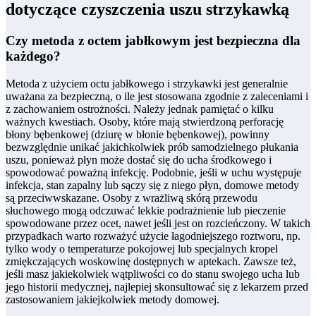
dotyczące czyszczenia uszu strzykawką
Czy metoda z octem jabłkowym jest bezpieczna dla
każdego?
Metoda z użyciem octu jabłkowego i strzykawki jest generalnie
uważana za bezpieczną, o ile jest stosowana zgodnie z zaleceniami i
z zachowaniem ostrożności. Należy jednak pamiętać o kilku
ważnych kwestiach. Osoby, które mają stwierdzoną perforację
błony bębenkowej (dziurę w błonie bębenkowej), powinny
bezwzględnie unikać jakichkolwiek prób samodzielnego płukania
uszu, ponieważ płyn może dostać się do ucha środkowego i
spowodować poważną infekcję. Podobnie, jeśli w uchu występuje
infekcja, stan zapalny lub sączy się z niego płyn, domowe metody
są przeciwwskazane. Osoby z wrażliwą skórą przewodu
słuchowego mogą odczuwać lekkie podrażnienie lub pieczenie
spowodowane przez ocet, nawet jeśli jest on rozcieńczony. W takich
przypadkach warto rozważyć użycie łagodniejszego roztworu, np.
tylko wody o temperaturze pokojowej lub specjalnych kropel
zmiękczających woskowinę dostępnych w aptekach. Zawsze też,
jeśli masz jakiekolwiek wątpliwości co do stanu swojego ucha lub
jego historii medycznej, najlepiej skonsultować się z lekarzem przed
zastosowaniem jakiejkolwiek metody domowej.