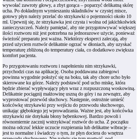
wywołać zawroty głowy, a zbyt gorąca – poparzyć delikatną skórę
ucha. Po dokładnym wymieszaniu składników w czystej misce,
gotowy płyn należy przelać do strzykawki o pojemności około 10
ml. Upewnij się, że strzykawka jest czysta i wolna od jakichkolwiek
zanieczyszczeń. Należy pamiętać, aby nie przygotowywać większej
ilości roztworu niż jest potrzebna na jednorazowe użycie, ponieważ
świeżość preparatu jest ważna. Niektórzy eksperci zalecają, aby
przed użyciem roztwór delikatnie ogrzać w dłoniach, aby uzyskać
temperaturę zbliżoną do temperatury ciała, co dodatkowo zwiększa
komfort pacjenta.
Po przygotowaniu roztworu i napełnieniu nim strzykawki,
przychodzi czas na aplikację. Osoba poddawana zabiegowi
powinna wygodnie położyć się na boku, tak aby chore ucho było
skierowane ku górze. Należy podstawić pod ucho miskę, która
będzie zbierać wypływający płyn wraz z rozpuszczoną woskowiną.
Delikatnie pociągnij małżowinę uszną do góry i na zewnątrz, aby
wyprostować przewód słuchowy. Następnie, ostrożnie umieść
końcówkę strzykawki przy wejściu do przewodu słuchowego,
unikając głębokiego jej wprowadzania. Ważne jest, aby końcówka
strzykawki nie dotykała błony bębenkowej. Bardzo powoli i
równomiernie zacznij wstrzykiwać roztwór do ucha. Z początku
można odczuć lekkie uczucie rozpierania lub delikatne wibracje –
jest to normalne i świadczy o tym, że płyn dociera do wnętrza
przewodu słuchowego. Nie należy się tym martwić, pod