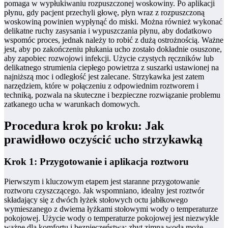
pomaga w wypłukiwaniu rozpuszczonej woskowiny. Po aplikacji
płynu, gdy pacjent przechyli głowę, płyn wraz z rozpuszczoną
woskowiną powinien wypłynąć do miski. Można również wykonać
delikatne ruchy zasysania i wypuszczania płynu, aby dodatkowo
wspomóc proces, jednak należy to robić z dużą ostrożnością. Ważne
jest, aby po zakończeniu płukania ucho zostało dokładnie osuszone,
aby zapobiec rozwojowi infekcji. Użycie czystych ręczników lub
delikatnego strumienia ciepłego powietrza z suszarki ustawionej na
najniższą moc i odległość jest zalecane. Strzykawka jest zatem
narzędziem, które w połączeniu z odpowiednim roztworem i
techniką, pozwala na skuteczne i bezpieczne rozwiązanie problemu
zatkanego ucha w warunkach domowych.
Procedura krok po kroku: Jak
prawidłowo oczyścić ucho strzykawką
Krok 1: Przygotowanie i aplikacja roztworu
Pierwszym i kluczowym etapem jest staranne przygotowanie
roztworu czyszczącego. Jak wspomniano, idealny jest roztwór
składający się z dwóch łyżek stołowych octu jabłkowego
wymieszanego z dwiema łyżkami stołowymi wody o temperaturze
pokojowej. Użycie wody o temperaturze pokojowej jest niezwykle
ważne dla komfortu i bezpieczeństwa; zbyt zimna woda może