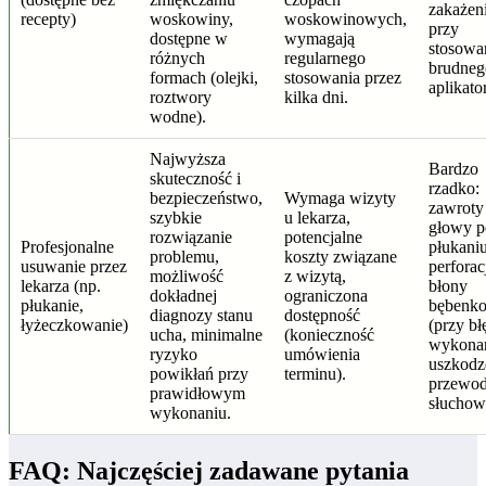
zakażen
recepty)
woskowiny,
woskowinowych,
przy
dostępne w
wymagają
stosowa
różnych
regularnego
brudneg
formach (olejki,
stosowania przez
aplikato
roztwory
kilka dni.
wodne).
Najwyższa
Bardzo
skuteczność i
rzadko:
bezpieczeństwo,
Wymaga wizyty
zawroty
szybkie
u lekarza,
głowy p
rozwiązanie
potencjalne
Profesjonalne
płukaniu
problemu,
koszty związane
usuwanie przez
perforac
możliwość
z wizytą,
lekarza (np.
błony
dokładnej
ograniczona
płukanie,
bębenk
diagnozy stanu
dostępność
łyżeczkowanie)
(przy bł
ucha, minimalne
(konieczność
wykonan
ryzyko
umówienia
uszkodz
powikłań przy
terminu).
przewo
prawidłowym
słuchow
wykonaniu.
FAQ: Najczęściej zadawane pytania