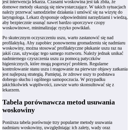
jest interwencja lekarza. Czasami woskowina jest tak zbita, że
domowe metody okazują się niewystarczające. W takich sytuacjach
należy przerwać samodzielne działania i umówić się na wizytę do
laryngologa. Lekarz dysponuje odpowiednimi narzędziami i wiedzą,
aby bezpiecznie usunąć nawet bardzo uporczywe czopy
woskowinowe, minimalizując ryzyko powikłań.
Po skutecznym oczyszczeniu uszu, warto zastanowić się nad
profilaktyką. Aby zapobiec ponownemu gromadzeniu się nadmiaru
woskowiny, można stosować profilaktyczne płukanie uszu raz na
jakiś czas, używając tego samego roztworu. Należy jednak unikać
nadmiernego czyszczenia uszu za pomocą patyczków
higienicznych, które mogą pogorszyć problem. Regularne
kontrolowanie stanu uszu i reagowanie na pierwsze objawy zatkania
jest najlepszą strategią. Pamiętaj, że zdrowe uszy to podstawa
dobrego słuchu i ogólnego samopoczucia. W przypadku
jakichkolwiek wątpliwości, zawsze warto skonsultować się z
lekarzem.
Tabela porównawcza metod usuwania
woskowiny
Poniższa tabela porównuje trzy popularne metody usuwania
nadmiaru woskowiny, uwzględniając ich zalety, wady oraz