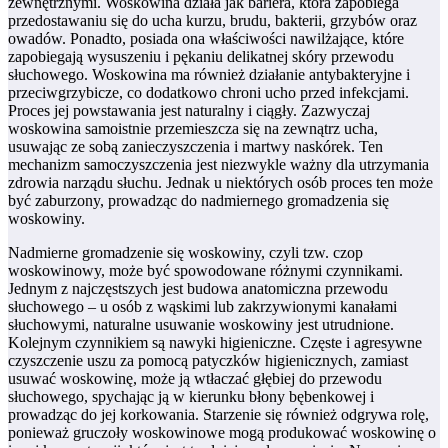
zewnętrznymi. Woskowina działa jak bariera, która zapobiega
przedostawaniu się do ucha kurzu, brudu, bakterii, grzybów oraz
owadów. Ponadto, posiada ona właściwości nawilżające, które
zapobiegają wysuszeniu i pękaniu delikatnej skóry przewodu
słuchowego. Woskowina ma również działanie antybakteryjne i
przeciwgrzybicze, co dodatkowo chroni ucho przed infekcjami.
Proces jej powstawania jest naturalny i ciągły. Zazwyczaj
woskowina samoistnie przemieszcza się na zewnątrz ucha,
usuwając ze sobą zanieczyszczenia i martwy naskórek. Ten
mechanizm samoczyszczenia jest niezwykle ważny dla utrzymania
zdrowia narządu słuchu. Jednak u niektórych osób proces ten może
być zaburzony, prowadząc do nadmiernego gromadzenia się
woskowiny.
Nadmierne gromadzenie się woskowiny, czyli tzw. czop
woskowinowy, może być spowodowane różnymi czynnikami.
Jednym z najczęstszych jest budowa anatomiczna przewodu
słuchowego – u osób z wąskimi lub zakrzywionymi kanałami
słuchowymi, naturalne usuwanie woskowiny jest utrudnione.
Kolejnym czynnikiem są nawyki higieniczne. Częste i agresywne
czyszczenie uszu za pomocą patyczków higienicznych, zamiast
usuwać woskowinę, może ją wtłaczać głębiej do przewodu
słuchowego, spychając ją w kierunku błony bębenkowej i
prowadząc do jej korkowania. Starzenie się również odgrywa rolę,
ponieważ gruczoły woskowinowe mogą produkować woskowinę o