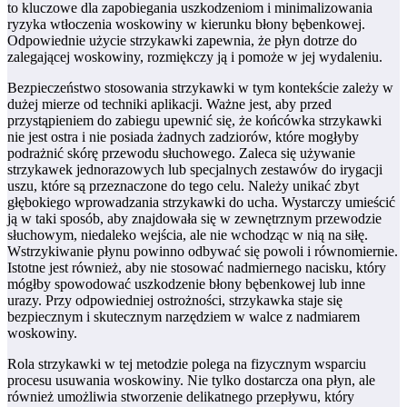
to kluczowe dla zapobiegania uszkodzeniom i minimalizowania
ryzyka wtłoczenia woskowiny w kierunku błony bębenkowej.
Odpowiednie użycie strzykawki zapewnia, że płyn dotrze do
zalegającej woskowiny, rozmiękczy ją i pomoże w jej wydaleniu.
Bezpieczeństwo stosowania strzykawki w tym kontekście zależy w
dużej mierze od techniki aplikacji. Ważne jest, aby przed
przystąpieniem do zabiegu upewnić się, że końcówka strzykawki
nie jest ostra i nie posiada żadnych zadziorów, które mogłyby
podrażnić skórę przewodu słuchowego. Zaleca się używanie
strzykawek jednorazowych lub specjalnych zestawów do irygacji
uszu, które są przeznaczone do tego celu. Należy unikać zbyt
głębokiego wprowadzania strzykawki do ucha. Wystarczy umieścić
ją w taki sposób, aby znajdowała się w zewnętrznym przewodzie
słuchowym, niedaleko wejścia, ale nie wchodząc w nią na siłę.
Wstrzykiwanie płynu powinno odbywać się powoli i równomiernie.
Istotne jest również, aby nie stosować nadmiernego nacisku, który
mógłby spowodować uszkodzenie błony bębenkowej lub inne
urazy. Przy odpowiedniej ostrożności, strzykawka staje się
bezpiecznym i skutecznym narzędziem w walce z nadmiarem
woskowiny.
Rola strzykawki w tej metodzie polega na fizycznym wsparciu
procesu usuwania woskowiny. Nie tylko dostarcza ona płyn, ale
również umożliwia stworzenie delikatnego przepływu, który