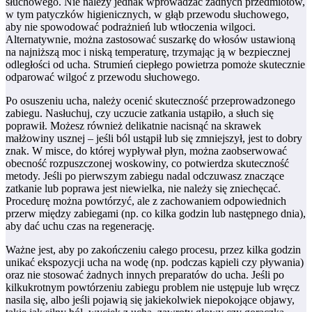
słuchowego. Nie należy jednak wprowadzać żadnych przedmiotów,
w tym patyczków higienicznych, w głąb przewodu słuchowego,
aby nie spowodować podrażnień lub wtłoczenia wilgoci.
Alternatywnie, można zastosować suszarkę do włosów ustawioną
na najniższą moc i niską temperaturę, trzymając ją w bezpiecznej
odległości od ucha. Strumień ciepłego powietrza pomoże skutecznie
odparować wilgoć z przewodu słuchowego.
Po osuszeniu ucha, należy ocenić skuteczność przeprowadzonego
zabiegu. Nasłuchuj, czy uczucie zatkania ustąpiło, a słuch się
poprawił. Możesz również delikatnie nacisnąć na skrawek
małżowiny usznej – jeśli ból ustąpił lub się zmniejszył, jest to dobry
znak. W misce, do której wypływał płyn, można zaobserwować
obecność rozpuszczonej woskowiny, co potwierdza skuteczność
metody. Jeśli po pierwszym zabiegu nadal odczuwasz znaczące
zatkanie lub poprawa jest niewielka, nie należy się zniechęcać.
Procedurę można powtórzyć, ale z zachowaniem odpowiednich
przerw między zabiegami (np. co kilka godzin lub następnego dnia),
aby dać uchu czas na regenerację.
Ważne jest, aby po zakończeniu całego procesu, przez kilka godzin
unikać ekspozycji ucha na wodę (np. podczas kąpieli czy pływania)
oraz nie stosować żadnych innych preparatów do ucha. Jeśli po
kilkukrotnym powtórzeniu zabiegu problem nie ustępuje lub wręcz
nasila się, albo jeśli pojawią się jakiekolwiek niepokojące objawy,