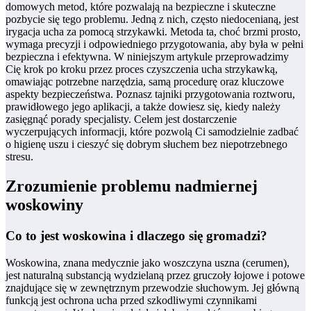
domowych metod, które pozwalają na bezpieczne i skuteczne
pozbycie się tego problemu. Jedną z nich, często niedocenianą, jest
irygacja ucha za pomocą strzykawki. Metoda ta, choć brzmi prosto,
wymaga precyzji i odpowiedniego przygotowania, aby była w pełni
bezpieczna i efektywna. W niniejszym artykule przeprowadzimy
Cię krok po kroku przez proces czyszczenia ucha strzykawką,
omawiając potrzebne narzędzia, samą procedurę oraz kluczowe
aspekty bezpieczeństwa. Poznasz tajniki przygotowania roztworu,
prawidłowego jego aplikacji, a także dowiesz się, kiedy należy
zasięgnąć porady specjalisty. Celem jest dostarczenie
wyczerpujących informacji, które pozwolą Ci samodzielnie zadbać
o higienę uszu i cieszyć się dobrym słuchem bez niepotrzebnego
stresu.
Zrozumienie problemu nadmiernej
woskowiny
Co to jest woskowina i dlaczego się gromadzi?
Woskowina, znana medycznie jako woszczyna uszna (cerumen),
jest naturalną substancją wydzielaną przez gruczoły łojowe i potowe
znajdujące się w zewnętrznym przewodzie słuchowym. Jej główną
funkcją jest ochrona ucha przed szkodliwymi czynnikami