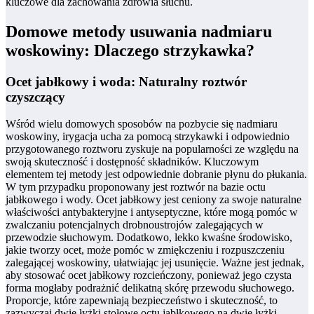
kluczowe dla zachowania zdrowia słuchu.
Domowe metody usuwania nadmiaru
woskowiny: Dlaczego strzykawka?
Ocet jabłkowy i woda: Naturalny roztwór
czyszczący
Wśród wielu domowych sposobów na pozbycie się nadmiaru
woskowiny, irygacja ucha za pomocą strzykawki i odpowiednio
przygotowanego roztworu zyskuje na popularności ze względu na
swoją skuteczność i dostępność składników. Kluczowym
elementem tej metody jest odpowiednie dobranie płynu do płukania.
W tym przypadku proponowany jest roztwór na bazie octu
jabłkowego i wody. Ocet jabłkowy jest ceniony za swoje naturalne
właściwości antybakteryjne i antyseptyczne, które mogą pomóc w
zwalczaniu potencjalnych drobnoustrojów zalegających w
przewodzie słuchowym. Dodatkowo, lekko kwaśne środowisko,
jakie tworzy ocet, może pomóc w zmiękczeniu i rozpuszczeniu
zalegającej woskowiny, ułatwiając jej usunięcie. Ważne jest jednak,
aby stosować ocet jabłkowy rozcieńczony, ponieważ jego czysta
forma mogłaby podrażnić delikatną skórę przewodu słuchowego.
Proporcje, które zapewniają bezpieczeństwo i skuteczność, to
zazwyczaj dwie łyżki stołowe octu jabłkowego na dwie łyżki