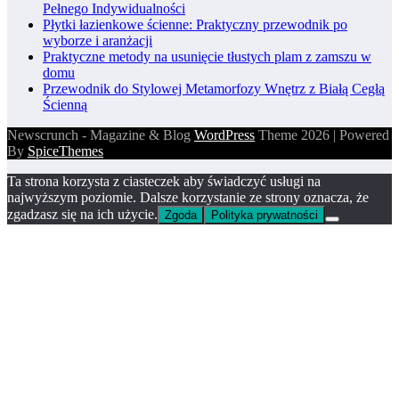
Pełnego Indywidualności
Płytki łazienkowe ścienne: Praktyczny przewodnik po
wyborze i aranżacji
Praktyczne metody na usunięcie tłustych plam z zamszu w
domu
Przewodnik do Stylowej Metamorfozy Wnętrz z Białą Cegłą
Ścienną
Newscrunch - Magazine & Blog
WordPress
Theme 2026 | Powered
By
SpiceThemes
Ta strona korzysta z ciasteczek aby świadczyć usługi na
najwyższym poziomie. Dalsze korzystanie ze strony oznacza, że
zgadzasz się na ich użycie.
Zgoda
Polityka prywatności