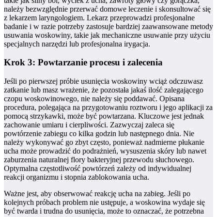
takie jak silny ból, wyciek z ucha, zawroty głowy czy gorączka,
należy bezwzględnie przerwać domowe leczenie i skonsultować się
z lekarzem laryngologiem. Lekarz przeprowadzi profesjonalne
badanie i w razie potrzeby zastosuje bardziej zaawansowane metody
usuwania woskowiny, takie jak mechaniczne usuwanie przy użyciu
specjalnych narzędzi lub profesjonalna irygacja.
Krok 3: Powtarzanie procesu i zalecenia
Jeśli po pierwszej próbie usunięcia woskowiny wciąż odczuwasz
zatkanie lub masz wrażenie, że pozostała jakaś ilość zalegającego
czopu woskowinowego, nie należy się poddawać. Opisana
procedura, polegająca na przygotowaniu roztworu i jego aplikacji za
pomocą strzykawki, może być powtarzana. Kluczowe jest jednak
zachowanie umiaru i cierpliwości. Zazwyczaj zaleca się
powtórzenie zabiegu co kilka godzin lub następnego dnia. Nie
należy wykonywać go zbyt często, ponieważ nadmierne płukanie
ucha może prowadzić do podrażnień, wysuszenia skóry lub nawet
zaburzenia naturalnej flory bakteryjnej przewodu słuchowego.
Optymalna częstotliwość powtórzeń zależy od indywidualnej
reakcji organizmu i stopnia zablokowania ucha.
Ważne jest, aby obserwować reakcję ucha na zabieg. Jeśli po
kolejnych próbach problem nie ustępuje, a woskowina wydaje się
być twarda i trudna do usunięcia, może to oznaczać, że potrzebna