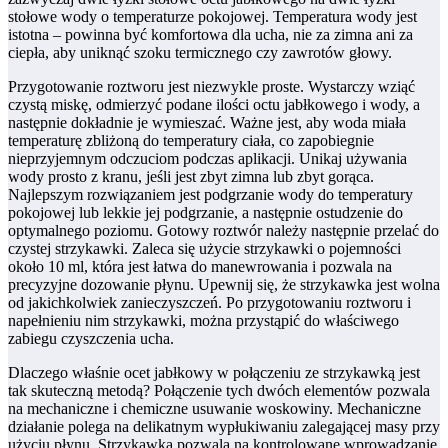
stołowe wody o temperaturze pokojowej. Temperatura wody jest
istotna – powinna być komfortowa dla ucha, nie za zimna ani za
ciepła, aby uniknąć szoku termicznego czy zawrotów głowy.
Przygotowanie roztworu jest niezwykle proste. Wystarczy wziąć
czystą miskę, odmierzyć podane ilości octu jabłkowego i wody, a
następnie dokładnie je wymieszać. Ważne jest, aby woda miała
temperaturę zbliżoną do temperatury ciała, co zapobiegnie
nieprzyjemnym odczuciom podczas aplikacji. Unikaj używania
wody prosto z kranu, jeśli jest zbyt zimna lub zbyt gorąca.
Najlepszym rozwiązaniem jest podgrzanie wody do temperatury
pokojowej lub lekkie jej podgrzanie, a następnie ostudzenie do
optymalnego poziomu. Gotowy roztwór należy następnie przelać do
czystej strzykawki. Zaleca się użycie strzykawki o pojemności
około 10 ml, która jest łatwa do manewrowania i pozwala na
precyzyjne dozowanie płynu. Upewnij się, że strzykawka jest wolna
od jakichkolwiek zanieczyszczeń. Po przygotowaniu roztworu i
napełnieniu nim strzykawki, można przystąpić do właściwego
zabiegu czyszczenia ucha.
Dlaczego właśnie ocet jabłkowy w połączeniu ze strzykawką jest
tak skuteczną metodą? Połączenie tych dwóch elementów pozwala
na mechaniczne i chemiczne usuwanie woskowiny. Mechaniczne
działanie polega na delikatnym wypłukiwaniu zalegającej masy przy
użyciu płynu. Strzykawka pozwala na kontrolowane wprowadzanie