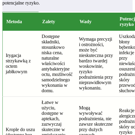
potencjalne ryzyko.
Potencj
Metoda
Zalety
Wady
ryzyko
Dostępne
Uszkodz
Wymaga precyzji
składniki,
błony
i ostrożności,
stosunkowo
bębenko
może być
niska cena,
infekcje
Irygacja
nieskuteczna przy
naturalne
przy
strzykawką z
bardzo twardej
właściwości
niewła
octem
woskowinie,
antybakteryjne
osuszeni
jabłkowym
ryzyko
octu, możliwość
podrażn
podrażnienia przy
samodzielnego
skóry
nieprawidłowym
wykonania w
przewo
wykonaniu.
domu.
słuchow
Łatwe w
użyciu,
Mogą
Reakcje
dostępne w
wywoływać
alergicz
aptekach,
podrażnienia, nie
podrażn
zazwyczaj
zawsze skuteczne
skóry u
Krople do uszu
skuteczne w
przy dużych
ryzyko
(dostępne bez
zmiękczaniu
czopach