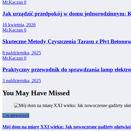
Mr.Kaczan
0
Jak urządzić przedpokój w domu jednorodzinnym: Ko
16 kwietnia, 2026
Mr.Kaczan
0
Skuteczne Metody Czyszczenia Tarasu z Płyt Betono
8 października, 2025
Mr.Kaczan
0
Praktyczny przewodnik do sprawdzania lamp elektr
3 października, 2025
You May Have Missed
Uncategorized
Mój dom na miarę XXI wieku: Jak nowoczesne gadżety ułatwiają