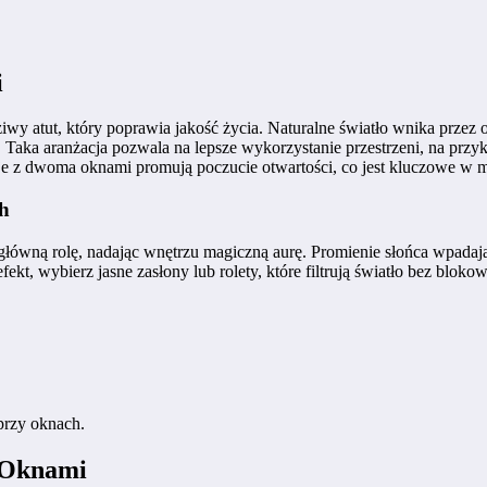
i
iwy atut, który poprawia jakość życia. Naturalne światło wnika przez 
a. Taka aranżacja pozwala na lepsze wykorzystanie przestrzeni, na prz
oje z dwoma oknami promują poczucie otwartości, co jest kluczowe w 
ch
ówną rolę, nadając wnętrzu magiczną aurę. Promienie słońca wpadające
t, wybierz jasne zasłony lub rolety, które filtrują światło bez blokow
 przy oknach.
 Oknami