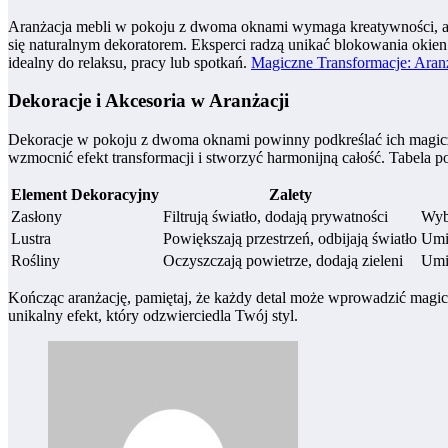
Aranżacja mebli w pokoju z dwoma oknami wymaga kreatywności, aby w
się naturalnym dekoratorem. Eksperci radzą unikać blokowania okien 
idealny do relaksu, pracy lub spotkań.
Magiczne Transformacje: Ara
Dekoracje i Akcesoria w Aranżacji
Dekoracje w pokoju z dwoma oknami powinny podkreślać ich magiczną r
wzmocnić efekt transformacji i stworzyć harmonijną całość. Tabela 
Element Dekoracyjny
Zalety
Zasłony
Filtrują światło, dodają prywatności
Wybi
Lustra
Powiększają przestrzeń, odbijają światło
Umi
Rośliny
Oczyszczają powietrze, dodają zieleni
Umie
Kończąc aranżację, pamiętaj, że każdy detal może wprowadzić magicz
unikalny efekt, który odzwierciedla Twój styl.