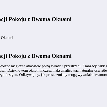
acji Pokoju z Dwoma Oknami
a Oknami
acji Pokoju z Dwoma Oknami
rząc magiczną atmosferę pełną światła i przestrzeni. Aranżacja takieg
wności. Dzięki dwóm oknom możesz maksymalizować naturalne oświetlen
snego designu. Odkrywajmy, jak proste zmiany mogą wywołać niesamo