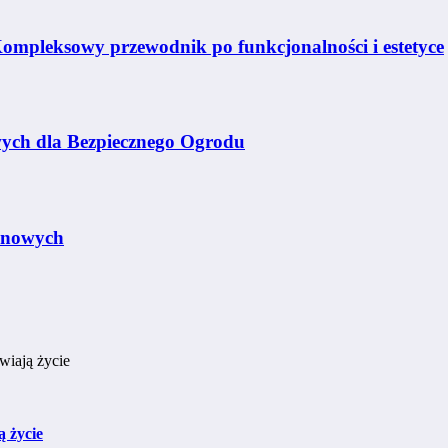
mpleksowy przewodnik po funkcjonalności i estetyce
wych dla Bezpiecznego Ogrodu
onowych
 życie