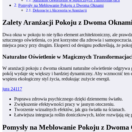
Naturalne Oświetlenie w Magicznych Transformacjach
Pomysły na Meblowanie Pokoju z Dwoma Oknami
Dekoracje i Akcesoria w Aranżacji
Zalety Aranżacji Pokoju z Dwoma Oknam
Dwa okna w pokoju to nie tylko element architektoniczny, ale prawdz
sztucznego oświetlenia, co jest korzystne dla zdrowia i samopoczuci
miejsca pracy przy drugim. Eksperci od designu podkreślają, że pok
Naturalne Oświetlenie w Magicznych Transformacja
W aranżacji pokoju z dwoma oknami naturalne oświetlenie odgrywa gł
pokój wydaje się większy i bardziej dynamiczny. Aby wzmocnić ten efek
wspiera ekologiczny styl życia, redukując zużycie energii.
jura 24117
Poprawa zdrowia psychicznego dzięki dziennemu światłu.
Zwiększenie efektywności pracy w jasnym otoczeniu.
Tworzenie wizualnych efektów, jak gra światła na ścianach.
Łatwiejsza integracja roślin doniczkowych, które rozwijają się
Pomysły na Meblowanie Pokoju z Dwoma