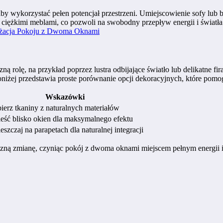
ykorzystać pełen potencjał przestrzeni. Umiejscowienie sofy lub biu
ciężkimi meblami, co pozwoli na swobodny przepływ energii i światła. 
nżacja Pokoju z Dwoma Oknami
olę, na przykład poprzez lustra odbijające światło lub delikatne fir
poniżej przedstawia proste porównanie opcji dekoracyjnych, które pom
Wskazówki
erz tkaniny z naturalnych materiałów
eść blisko okien dla maksymalnego efektu
szczaj na parapetach dla naturalnej integracji
ną zmianę, czyniąc pokój z dwoma oknami miejscem pełnym energii i in