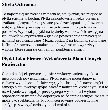
Strefa Ochronna
To najbardziej klasyczne i zarazem najpraktyczniejsze miejsce na
płytki ścienne w kuchni. Płytki zamontowane między blatem a
szafkami górnymi chronią ścianę przed zachlapaniami, tłuszczem i
wilgocią, które powstają podczas gotowania i przygotowywania
posiłków. Wybierając płytki na tę strefę, warto zwrócić uwagę na
ich łatwość w czyszczeniu – gładkie powierzchnie zazwyczaj są
najmniej problematyczne. Można postawić na jednolite, stonowane
kafle, które stworzą neutralne tło, lub wybrać te o wyrazistym
wzorze, które staną się centralnym punktem aranżacji.
Płytki Jako Element Wykończenia Blatu i Innych
Powierzchni
Coraz śmielej eksperymentuje się z wykorzystaniem płytek na
nietypowych powierzchniach. Płytki ścienne mogą stanowić
ciekawe wykończenie boków wyspy kuchennej lub nawet części
samego blatu, tworząc spójną całość z fartuchem kuchennym. Jest to
rozwiązanie wymagające precyzyjnego wykonania i wyboru
odpowiednich materiałów odpornych na ścieranie i wilgoć, ale efekt
może być spektakularny. Płytki mogą również podkreślić inne
strefy, np. stworzyć ozdobny panel wokół okna.