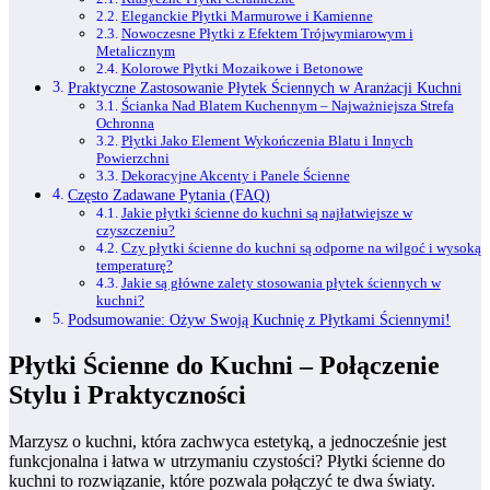
Eleganckie Płytki Marmurowe i Kamienne
Nowoczesne Płytki z Efektem Trójwymiarowym i
Metalicznym
Kolorowe Płytki Mozaikowe i Betonowe
Praktyczne Zastosowanie Płytek Ściennych w Aranżacji Kuchni
Ścianka Nad Blatem Kuchennym – Najważniejsza Strefa
Ochronna
Płytki Jako Element Wykończenia Blatu i Innych
Powierzchni
Dekoracyjne Akcenty i Panele Ścienne
Często Zadawane Pytania (FAQ)
Jakie płytki ścienne do kuchni są najłatwiejsze w
czyszczeniu?
Czy płytki ścienne do kuchni są odporne na wilgoć i wysoką
temperaturę?
Jakie są główne zalety stosowania płytek ściennych w
kuchni?
Podsumowanie: Ożyw Swoją Kuchnię z Płytkami Ściennymi!
Płytki Ścienne do Kuchni – Połączenie
Stylu i Praktyczności
Marzysz o kuchni, która zachwyca estetyką, a jednocześnie jest
funkcjonalna i łatwa w utrzymaniu czystości? Płytki ścienne do
kuchni to rozwiązanie, które pozwala połączyć te dwa światy.