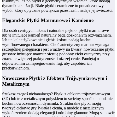
roślinnymi, aż po płytki o geometrycznych wzorach, które dodają
dynamiki aranżacji. Białe płytki ceramiczne to ponadczasowy
wybór, który optycznie powiększa przestrzeń i nadaje jej świeżości.
Eleganckie Płytki Marmurowe i Kamienne
Dla osób ceniących luksus i naturalne piękno, płytki marmurowe
lub te imitujące kamień naturalny będą doskonałym rozwiązaniem.
Ich unikalne żyłkowanie i głębia koloru nadają kuchni
wyrafinowanego charakteru. Choć autentyczny marmur wymaga
szczególnej pielęgnacji i jest wrażliwy na kwasy, nowoczesne płytki
gresowe imitujące marmur oferują podobny efekt estetyczny przy
znacznie większej praktyczności i niższej cenie. Pamiętaj o
odpowiednim zaimpregnowaniu fug, aby zapobiec ich
przebarwieniom.
Nowoczesne Płytki z Efektem Trójwymiarowym i
Metalicznym
Szukasz czegoś niebanalnego? Płytki z efektem trójwymiarowym
(3D) lub te z metalicznym połyskiem to świetny sposób na dodanie
kuchni nowoczesności i dynamiki. Strukturalne płytki mogą
tworzyć ciekawe gry światła i cienia, a modele z metalicznym
wykończeniem dodają elegancji i odrobiny glamour. Mogą stanowić