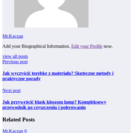
Mr.Kaczan
Add your Biographical Information.
Edit your Profile
now.
view all posts
Previous post
Jak wyczyścić torebkę z materiału? Skuteczne metody i
praktyczne porady
Next post
Jak przywrócić blask kloszom lamp? Kompleksowy
przewodnik po czyszczeniu i polerowaniu
Related Posts
Mr.Kaczan
0