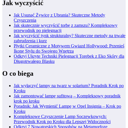
Jak wyczyścić
Jak Usunąć Żywicę z Ubrania? Skuteczne Metody
Czyszczenia
Jak skutecznie wyczyścić torbę z zamszu? Kompleksowy
przewodnik po pielęgnacji
Jak wyczyścić tynk strukturalny? Skuteczne metody na trwałe
zabrudzenia i kurz
Płytki Ceramiczne z Motywem Gwiazd Hollywood: Przenieś
Ikonę Stylu do Swojego Wnętrza
Odkryj Ukryte Techniki Pielęgnacji Torebek z Eko Skóry dla
Długotrwałego Blasku
O co biega
Jak wyłączyć lampy na twarz w solarium? Poradnik Krok po
Kroku
Jak zamontować lampę sufitową – Kompleksowy poradnik
krok po kroku
Poradnik: Jak Wymienić Lampę w Opel Insignia – Krok po
Kroku
Kompleksowe Czyszczenie Lamp Soczewkowych:
Przewodnik Krok po Kroku dla Lepszej Widoczności
Odkryj 7 Nowatorskich Sposobów na Metamorfozę