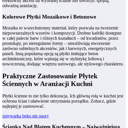
efektowny akcent na wybranej ścianie lub stworzyć spójną,
odważną aranżację.
Kolorowe Płytki Mozaikowe i Betonowe
Mozaika to wszechstronny materiał, który pozwala na tworzenie
niepowtarzalnych wzorów i kompozycji. Drobne kafelki dostępne
w całej palecie barw i różnych kształtach – od kwadratów, przez
prostokąty, po nieregularne formy – umożliwiają stworzenie
zarówno subtelnych akcentów, jak i barwnych, energetycznych
paneli. Inną popularną opcją są płytki imitujące beton
architektoniczny, które wpisują się w stylistykę loftową i
nowoczesną, dodając wnętrzu surowego, ale stylowego charakteru.
Praktyczne Zastosowanie Płytek
Ściennych w Aranżacji Kuchni
Płytki ścienne to nie tylko dekoracja. Ich główną rolą w kuchni jest
ochrona ścian i ułatwienie utrzymania porządku. Zobacz, gdzie
najlepiej je zastosować.
zmywarka beko nie suszy
Ścianka Nad Blatem Kuchennym – Najważniejsza