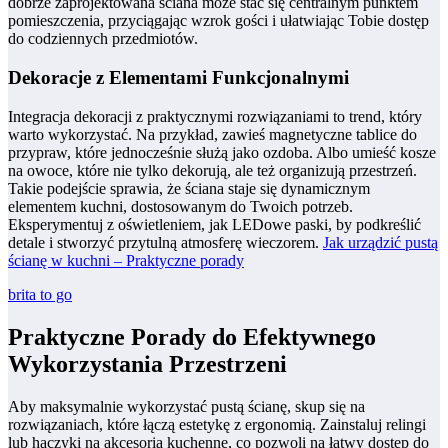
dobrze zaprojektowana ściana może stać się centralnym punktem
pomieszczenia, przyciągając wzrok gości i ułatwiając Tobie dostęp
do codziennych przedmiotów.
Dekoracje z Elementami Funkcjonalnymi
Integracja dekoracji z praktycznymi rozwiązaniami to trend, który
warto wykorzystać. Na przykład, zawieś magnetyczne tablice do
przypraw, które jednocześnie służą jako ozdoba. Albo umieść kosze
na owoce, które nie tylko dekorują, ale też organizują przestrzeń.
Takie podejście sprawia, że ściana staje się dynamicznym
elementem kuchni, dostosowanym do Twoich potrzeb.
Eksperymentuj z oświetleniem, jak LEDowe paski, by podkreślić
detale i stworzyć przytulną atmosferę wieczorem.
Jak urządzić pustą
ścianę w kuchni – Praktyczne porady
brita to go
Praktyczne Porady do Efektywnego
Wykorzystania Przestrzeni
Aby maksymalnie wykorzystać pustą ścianę, skup się na
rozwiązaniach, które łączą estetykę z ergonomią. Zainstaluj relingi
lub haczyki na akcesoria kuchenne, co pozwoli na łatwy dostęp do