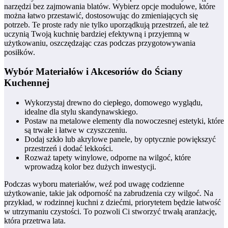
narzędzi bez zajmowania blatów. Wybierz opcje modułowe, które
można łatwo przestawić, dostosowując do zmieniających się
potrzeb. Te proste rady nie tylko uporządkują przestrzeń, ale też
uczynią Twoją kuchnię bardziej efektywną i przyjemną w
użytkowaniu, oszczędzając czas podczas przygotowywania
posiłków.
Wybór Materiałów i Akcesoriów do Ściany
Kuchennej
Wykorzystaj drewno do ciepłego, domowego wyglądu,
idealne dla stylu skandynawskiego.
Postaw na metalowe elementy dla nowoczesnej estetyki, które
są trwałe i łatwe w czyszczeniu.
Dodaj szkło lub akrylowe panele, by optycznie powiększyć
przestrzeń i dodać lekkości.
Rozważ tapety winylowe, odporne na wilgoć, które
wprowadzą kolor bez dużych inwestycji.
Podczas wyboru materiałów, weź pod uwagę codzienne
użytkowanie, takie jak odporność na zabrudzenia czy wilgoć. Na
przykład, w rodzinnej kuchni z dziećmi, priorytetem będzie łatwość
w utrzymaniu czystości. To pozwoli Ci stworzyć trwałą aranżację,
która przetrwa lata.