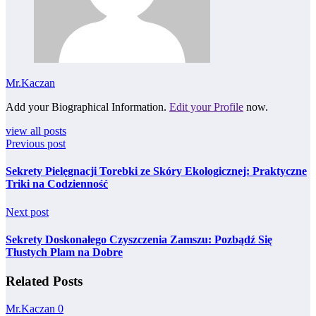
Mr.Kaczan
Add your Biographical Information.
Edit your Profile
now.
view all posts
Previous post
Sekrety Pielęgnacji Torebki ze Skóry Ekologicznej: Praktyczne
Triki na Codzienność
Next post
Sekrety Doskonałego Czyszczenia Zamszu: Pozbądź Się
Tłustych Plam na Dobre
Related Posts
Mr.Kaczan
0