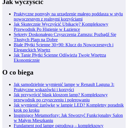
Jak wyczyścić
Praktyczne pomysły na urządzenie małego poddasza w stylu
nowoczesnym z realnymi korzyściami
Jak Skutecznie Wyczyścić Ubikację? Kompleksowy
Przewodnik Po Higienie w Łazience
Sekrety Doskonałego Czyszczenia Zamszu: Pozbądź Się
Tłustych Plam na Dobre
Białe Płytki Ścienne 30×90: Klucz do Nowoczesnych i
Eleganckich Wnętrz
Jak Tanie Płytki Ścienne Odświeżą Twoje Wnętrza
Ekonomicznie
O co biega
Jak samodzielnie wymienić lampę w Renault Laguna 3:
Praktyczne wskazówki i korzyści
Jak przywrócić blask kloszom lamp? Kompleksowy
przewodnik po czyszczeniu i polerowaniu
Jak wymienić żarówkę w lampie LED? Kompletny poradnik
krok po kroku
Inspirujące Metamorfozy: Jak Stworzyć Funkcjonalny Salon
w Małym Mieszkaniu
Fundament pod lampę ogrodową – kompleksowy