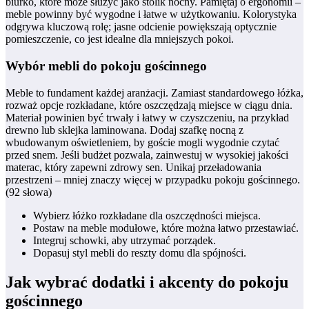
biurko, które może służyć jako stolik nocny. Pamiętaj o ergonomii –
meble powinny być wygodne i łatwe w użytkowaniu. Kolorystyka
odgrywa kluczową rolę; jasne odcienie powiększają optycznie
pomieszczenie, co jest idealne dla mniejszych pokoi.
Wybór mebli do pokoju gościnnego
Meble to fundament każdej aranżacji. Zamiast standardowego łóżka,
rozważ opcje rozkładane, które oszczędzają miejsce w ciągu dnia.
Materiał powinien być trwały i łatwy w czyszczeniu, na przykład
drewno lub sklejka laminowana. Dodaj szafkę nocną z
wbudowanym oświetleniem, by goście mogli wygodnie czytać
przed snem. Jeśli budżet pozwala, zainwestuj w wysokiej jakości
materac, który zapewni zdrowy sen. Unikaj przeładowania
przestrzeni – mniej znaczy więcej w przypadku pokoju gościnnego.
(92 słowa)
Wybierz łóżko rozkładane dla oszczędności miejsca.
Postaw na meble modułowe, które można łatwo przestawiać.
Integruj schowki, aby utrzymać porządek.
Dopasuj styl mebli do reszty domu dla spójności.
Jak wybrać dodatki i akcenty do pokoju
gościnnego