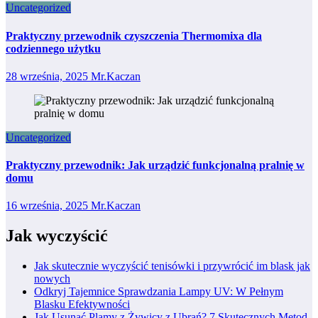
Uncategorized
Praktyczny przewodnik czyszczenia Thermomixa dla
codziennego użytku
28 września, 2025
Mr.Kaczan
Uncategorized
Praktyczny przewodnik: Jak urządzić funkcjonalną pralnię w
domu
16 września, 2025
Mr.Kaczan
Jak wyczyścić
Jak skutecznie wyczyścić tenisówki i przywrócić im blask jak
nowych
Odkryj Tajemnice Sprawdzania Lampy UV: W Pełnym
Blasku Efektywności
Jak Usunąć Plamy z Żywicy z Ubrań? 7 Skutecznych Metod