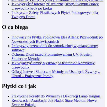
Jak wyczyścić torebkę ze sztucznej skóry? Kompleksowy
przewodnik krok po kroku
Praktyczne Zalety Plastikowych Płytek Podłogowych dla
Twojego Domu
O co biega
Innowacyjna Płytka Podłogowa Idea Artens: Przewodnik po
Nowoczesnych Rozwiązaniach
Praktyczny przewodnik do samodzielnej wymiany lampy
sufitowej
Ochrona Dłoni przed Promieniowaniem UV: Proste i
Skuteczne Metody
Jak wyłączyć lampę błyskową w telefonie? Kompletny
przewodnik
Odkryj Łatwe i Skuteczne Metody na Usunięcie Żywicy z
Ubrań – Praktyczne Porady
Płytki co i jak
Praktyczne Porady do Wymiany i Dekoracji Lamp Insignia
Renowacja i Aranżacja: Jak Nadać Stare Meblom Nowe
Życie w Pokoju