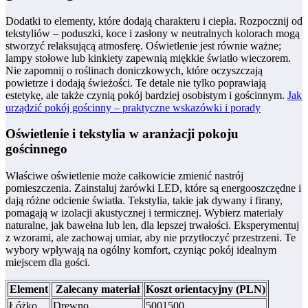
Dodatki to elementy, które dodają charakteru i ciepła. Rozpocznij od
tekstyliów – poduszki, koce i zasłony w neutralnych kolorach mogą
stworzyć relaksującą atmosferę. Oświetlenie jest równie ważne;
lampy stołowe lub kinkiety zapewnią miękkie światło wieczorem.
Nie zapomnij o roślinach doniczkowych, które oczyszczają
powietrze i dodają świeżości. Te detale nie tylko poprawiają
estetykę, ale także czynią pokój bardziej osobistym i gościnnym.
Jak
urządzić pokój gościnny – praktyczne wskazówki i porady
Oświetlenie i tekstylia w aranżacji pokoju
gościnnego
Właściwe oświetlenie może całkowicie zmienić nastrój
pomieszczenia. Zainstaluj żarówki LED, które są energooszczędne i
dają różne odcienie światła. Tekstylia, takie jak dywany i firany,
pomagają w izolacji akustycznej i termicznej. Wybierz materiały
naturalne, jak bawełna lub len, dla lepszej trwałości. Eksperymentuj
z wzorami, ale zachowaj umiar, aby nie przytłoczyć przestrzeni. Te
wybory wpływają na ogólny komfort, czyniąc pokój idealnym
miejscem dla gości.
Element
Zalecany materiał
Koszt orientacyjny (PLN)
Łóżko
Drewno
5001500