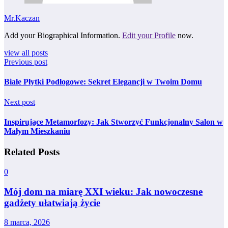
Mr.Kaczan
Add your Biographical Information.
Edit your Profile
now.
view all posts
Previous post
Białe Płytki Podłogowe: Sekret Elegancji w Twoim Domu
Next post
Inspirujące Metamorfozy: Jak Stworzyć Funkcjonalny Salon w
Małym Mieszkaniu
Related Posts
0
Mój dom na miarę XXI wieku: Jak nowoczesne
gadżety ułatwiają życie
8 marca, 2026