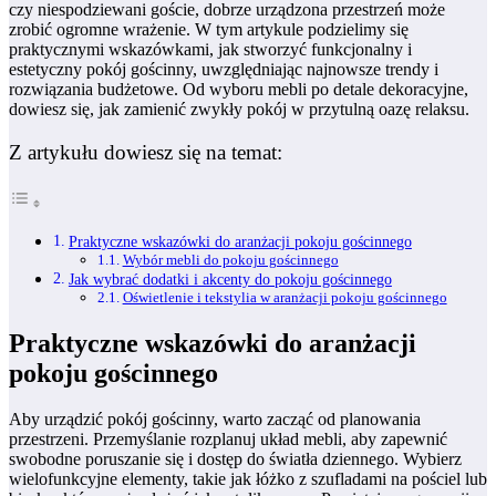
czy niespodziewani goście, dobrze urządzona przestrzeń może
zrobić ogromne wrażenie. W tym artykule podzielimy się
praktycznymi wskazówkami, jak stworzyć funkcjonalny i
estetyczny pokój gościnny, uwzględniając najnowsze trendy i
rozwiązania budżetowe. Od wyboru mebli po detale dekoracyjne,
dowiesz się, jak zamienić zwykły pokój w przytulną oazę relaksu.
Z artykułu dowiesz się na temat:
Praktyczne wskazówki do aranżacji pokoju gościnnego
Wybór mebli do pokoju gościnnego
Jak wybrać dodatki i akcenty do pokoju gościnnego
Oświetlenie i tekstylia w aranżacji pokoju gościnnego
Praktyczne wskazówki do aranżacji
pokoju gościnnego
Aby urządzić pokój gościnny, warto zacząć od planowania
przestrzeni. Przemyślanie rozplanuj układ mebli, aby zapewnić
swobodne poruszanie się i dostęp do światła dziennego. Wybierz
wielofunkcyjne elementy, takie jak łóżko z szufladami na pościel lub