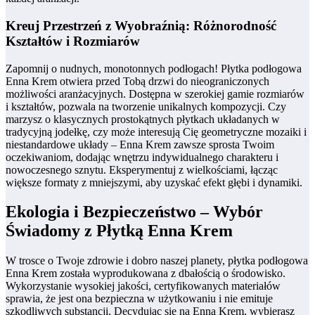
Kreuj Przestrzeń z Wyobraźnią: Różnorodność
Kształtów i Rozmiarów
Zapomnij o nudnych, monotonnych podłogach! Płytka podłogowa
Enna Krem otwiera przed Tobą drzwi do nieograniczonych
możliwości aranżacyjnych. Dostępna w szerokiej gamie rozmiarów
i kształtów, pozwala na tworzenie unikalnych kompozycji. Czy
marzysz o klasycznych prostokątnych płytkach układanych w
tradycyjną jodełkę, czy może interesują Cię geometryczne mozaiki i
niestandardowe układy – Enna Krem zawsze sprosta Twoim
oczekiwaniom, dodając wnętrzu indywidualnego charakteru i
nowoczesnego sznytu. Eksperymentuj z wielkościami, łącząc
większe formaty z mniejszymi, aby uzyskać efekt głębi i dynamiki.
Ekologia i Bezpieczeństwo – Wybór
Świadomy z Płytką Enna Krem
W trosce o Twoje zdrowie i dobro naszej planety, płytka podłogowa
Enna Krem została wyprodukowana z dbałością o środowisko.
Wykorzystanie wysokiej jakości, certyfikowanych materiałów
sprawia, że jest ona bezpieczna w użytkowaniu i nie emituje
szkodliwych substancji. Decydując się na Enna Krem, wybierasz