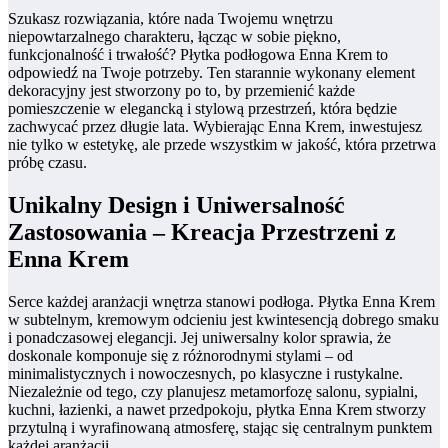
Szukasz rozwiązania, które nada Twojemu wnętrzu
niepowtarzalnego charakteru, łącząc w sobie piękno,
funkcjonalność i trwałość? Płytka podłogowa Enna Krem to
odpowiedź na Twoje potrzeby. Ten starannie wykonany element
dekoracyjny jest stworzony po to, by przemienić każde
pomieszczenie w elegancką i stylową przestrzeń, która będzie
zachwycać przez długie lata. Wybierając Enna Krem, inwestujesz
nie tylko w estetykę, ale przede wszystkim w jakość, która przetrwa
próbę czasu.
Unikalny Design i Uniwersalność
Zastosowania – Kreacja Przestrzeni z
Enna Krem
Serce każdej aranżacji wnętrza stanowi podłoga. Płytka Enna Krem
w subtelnym, kremowym odcieniu jest kwintesencją dobrego smaku
i ponadczasowej elegancji. Jej uniwersalny kolor sprawia, że
doskonale komponuje się z różnorodnymi stylami – od
minimalistycznych i nowoczesnych, po klasyczne i rustykalne.
Niezależnie od tego, czy planujesz metamorfozę salonu, sypialni,
kuchni, łazienki, a nawet przedpokoju, płytka Enna Krem stworzy
przytulną i wyrafinowaną atmosferę, stając się centralnym punktem
każdej aranżacji.