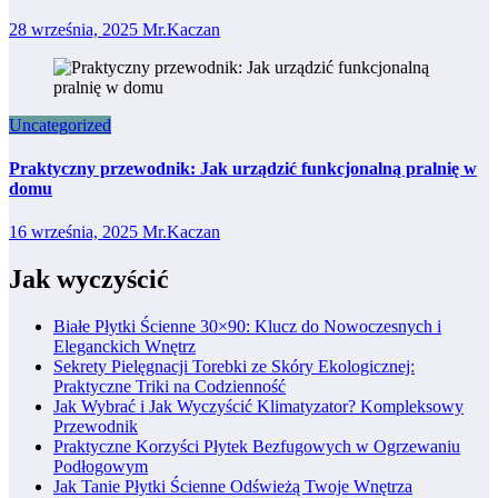
28 września, 2025
Mr.Kaczan
Uncategorized
Praktyczny przewodnik: Jak urządzić funkcjonalną pralnię w
domu
16 września, 2025
Mr.Kaczan
Jak wyczyścić
Białe Płytki Ścienne 30×90: Klucz do Nowoczesnych i
Eleganckich Wnętrz
Sekrety Pielęgnacji Torebki ze Skóry Ekologicznej:
Praktyczne Triki na Codzienność
Jak Wybrać i Jak Wyczyścić Klimatyzator? Kompleksowy
Przewodnik
Praktyczne Korzyści Płytek Bezfugowych w Ogrzewaniu
Podłogowym
Jak Tanie Płytki Ścienne Odświeżą Twoje Wnętrza