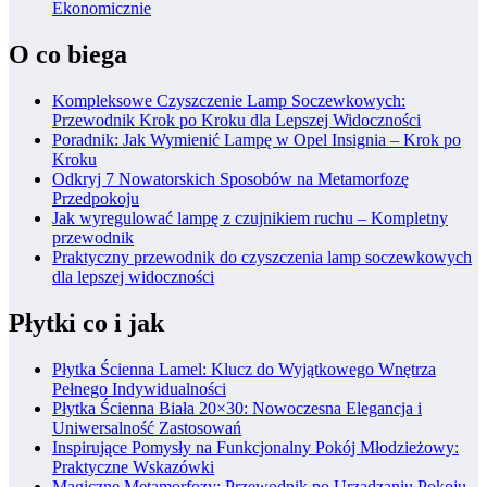
Ekonomicznie
O co biega
Kompleksowe Czyszczenie Lamp Soczewkowych:
Przewodnik Krok po Kroku dla Lepszej Widoczności
Poradnik: Jak Wymienić Lampę w Opel Insignia – Krok po
Kroku
Odkryj 7 Nowatorskich Sposobów na Metamorfozę
Przedpokoju
Jak wyregulować lampę z czujnikiem ruchu – Kompletny
przewodnik
Praktyczny przewodnik do czyszczenia lamp soczewkowych
dla lepszej widoczności
Płytki co i jak
Płytka Ścienna Lamel: Klucz do Wyjątkowego Wnętrza
Pełnego Indywidualności
Płytka Ścienna Biała 20×30: Nowoczesna Elegancja i
Uniwersalność Zastosowań
Inspirujące Pomysły na Funkcjonalny Pokój Młodzieżowy:
Praktyczne Wskazówki
Magiczne Metamorfozy: Przewodnik po Urządzaniu Pokoju