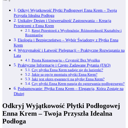
Odkryj Wyjątkowość Płytki Podłogowej Enna Krem – Twoja
Przyszła Idealna Podłoga
Unikalny Design i Uniwersalność Zastosowania – Kreacja
Przestrzeni z Enna Krem
Kreuj Przestrzeń z Wyobraźnią: Różnorodność Kształtów i
Rozmiarów
Ekologia i Bezpieczeństwo – Wybór Świadomy z Płytką Enna
Krem
Wytrzymałość i Łatwość Pielęgnacji – Praktyczne Rozwiązania na
Lata
Prosta Konserwacja – Czystość Bez Wysiłku
Praktyczne Informacje i Często Zadawane Pytania (FAQ)
Czy płytka Enna Krem nadaje się do łazienki?
Jakie są opcje montażu płytki Enna Krem?
Jaki jest okres gwarancji na płytkę Enna Krem?
Czy płytki Enna Krem pasują do ogrzewania podłogowego?
Podsumowanie: Płytka Enna Krem – Elegancja, Która Zostaje na
Dłużej
Odkryj Wyjątkowość Płytki Podłogowej
Enna Krem – Twoja Przyszła Idealna
Podłoga